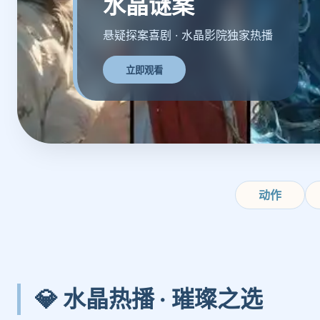
水晶谜案
悬疑探案喜剧 · 水晶影院独家热播
立即观看
动作
💎 水晶热播 · 璀璨之选