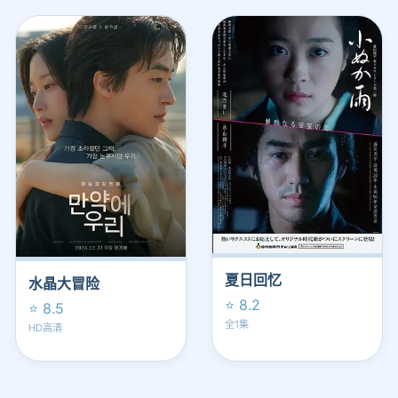
夏日回忆
水晶大冒险
⭐ 8.2
⭐ 8.5
全1集
HD高清