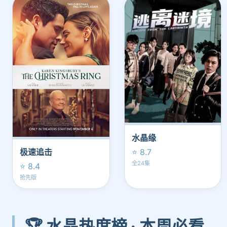
水晶缘
⭐ 8.7
极速追击
全24集
⭐ 8.4
抢先版
🏆 水晶热度榜 · 本周必看