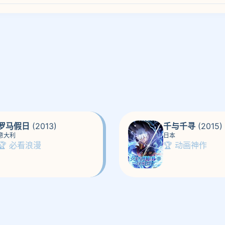
罗马假日
(2013)
千与千寻
(2015)
意大利
日本
🏆 必看浪漫
🏆 动画神作